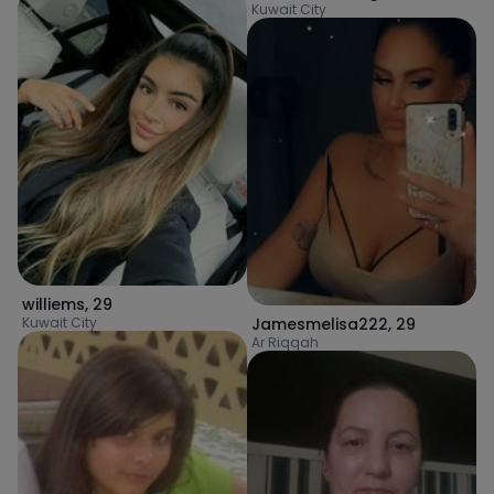
Kuwait City
williems
,
29
Kuwait City
Jamesmelisa222
,
29
Ar Riqqah