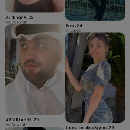
ArifkhanA
,
22
Ad Dasmah
Emir
,
29
Al Jahrā’
ABDULLAH97
,
29
Ad Dawḩah
lauraroseline3gma
,
29