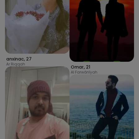
anxinac
,
27
Ar Riqqah
Omar
,
21
Al Farwānīyah