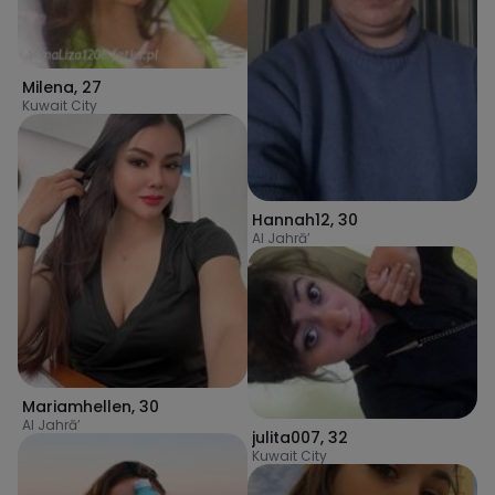
Milena
,
27
Kuwait City
Hannah12
,
30
Al Jahrā’
Mariamhellen
,
30
Al Jahrā’
julita007
,
32
Kuwait City