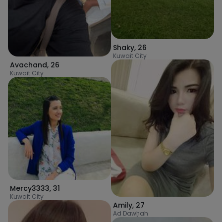
Shaky
,
26
Kuwait City
Avachand
,
26
Kuwait City
Mercy3333
,
31
Kuwait City
Amily
,
27
Ad Dawḩah