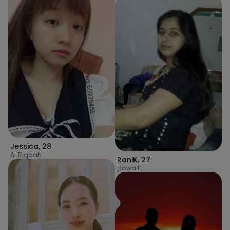
Jessica
,
28
Ar Riqqah
RaniK
,
27
Ḩawallī