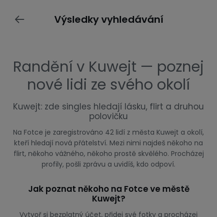
Výsledky vyhledávání
Randění v Kuwejt — poznej
nové lidi ze svého okolí
Kuwejt: zde singles hledají lásku, flirt a druhou
polovičku
Na Fotce je zaregistrováno 42 lidí z města Kuwejt a okolí,
kteří hledají nová přátelství. Mezi nimi najdeš někoho na
flirt, někoho vážného, někoho prostě skvělého. Procházej
profily, pošli zprávu a uvidíš, kdo odpoví.
Jak poznat někoho na Fotce ve městě
Kuwejt?
Vytvoř si bezplatný účet, přidej své fotky a procházej