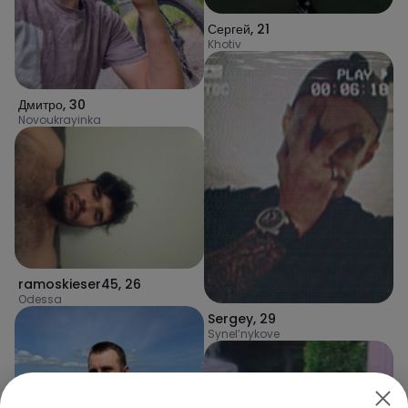
Сергей
,
21
Khotiv
Дмитро
,
30
Novoukrayinka
ramoskieser45
,
26
Odessa
Sergey
,
29
Synel’nykove