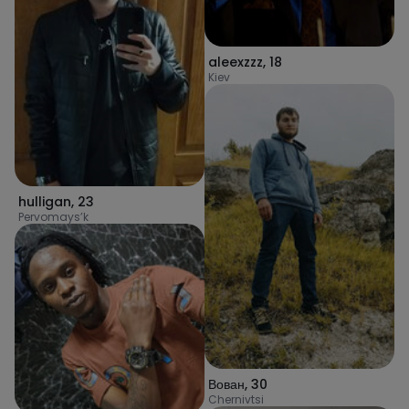
aleexzzz
,
18
Kiev
hulligan
,
23
Pervomays’k
Вован
,
30
Chernivtsi