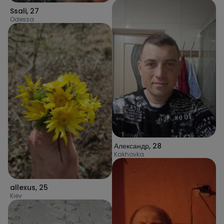
Ssali
,
27
Odessa
Александр
,
28
Kakhovka
allexus
,
25
Kiev