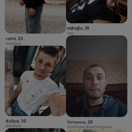
mihajlo
,
19
Lviv
rami
,
20
Usatove
Rullya
,
30
Катерина
,
26
Bilshivtsi
Sofiyivska Borschagivka