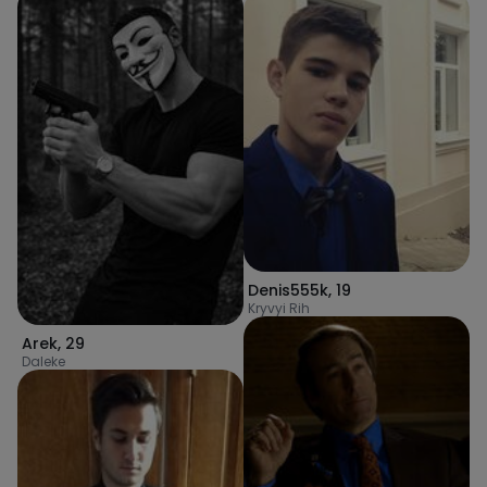
Denis555k
,
19
Kryvyi Rih
Arek
,
29
Daleke