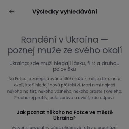
Výsledky vyhledávání
Randění v Ukraina —
poznej muže ze svého okolí
Ukraina: zde muži hledají lásku, flirt a druhou
polovičku
Na Fotce je zaregistrováno 659 mužů z města Ukraina a
okolí, kteří hledají nová přátelství. Mezi nimi najdeš
někoho na flirt, někoho vážného, někoho prostě skvělého.
Procházej profily, pošli zprávu a uvidíš, kdo odpoví.
Jak poznat někoho na Fotce ve městě
Ukraina?
Vytvoř si bezplatný účet, přidej své fotky a procházej