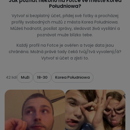
Jak poznat někoho na Fotce ve městě Korea
Południowa?
Vytvoř si bezplatný účet, přidej své fotky a procházej
profily svobodných mužů z města Korea Południowa.
Můžeš hodnotit, posílat zprávy, sledovat živá vysílání a
poznávat muže blízko tebe.
Každý profil na Fotce je ověřen a tvoje data jsou
chráněna. Možná právě tady čeká tvůj/tvá vyvolený/á?
Vytvoř si účet a zjisti to.
42 lidí
Muži
18-30
Korea Południowa