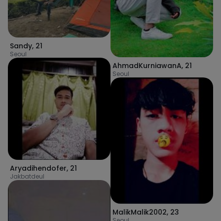
Sandy
,
21
Seoul
AhmadKurniawanA
,
21
Seoul
Aryadihendofer
,
21
Jakbatdeul
MalikMalik2002
,
23
Seoul