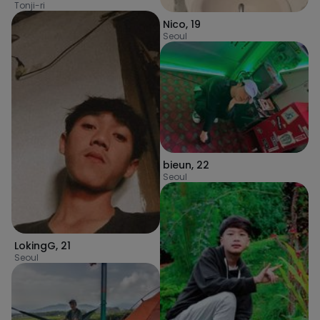
Tonji-ri
Nico
,
19
Seoul
bieun
,
22
Seoul
LokingG
,
21
Seoul