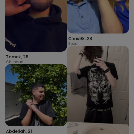
Chris98
,
28
Seoul
Tomek
,
28
Cheonan
Abdellah
,
21