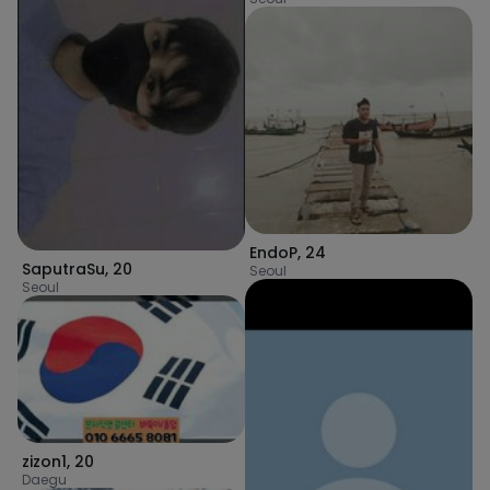
EndoP
,
24
SaputraSu
,
20
Seoul
Seoul
zizon1
,
20
Daegu