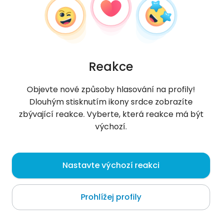
Reakce
Objevte nové způsoby hlasování na profily!
Dlouhým stisknutím ikony srdce zobrazíte
zbývající reakce. Vyberte, která reakce má být
výchozí.
Keep
, 33
Nastavte výchozí reakci
Islamabad
Prohlížej profily
O mně