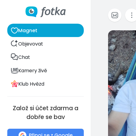
Magnet
0
Objevovat
Chat
Kamery živě
Klub Hvězd
Založ si účet zdarma a
dobře se bav
Připoj se z Google