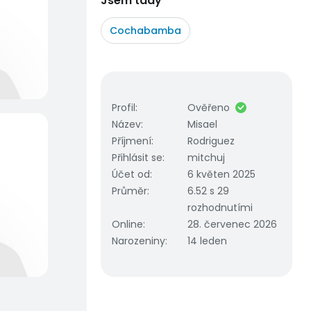
Jsem tady
Cochabamba
Profil
:
Ověřeno
Název
:
Misael
Příjmení
:
Rodriguez
Přihlásit se
:
mitchuj
Účet od
:
6 květen 2025
Průměr
:
6.52 s 29
rozhodnutími
Online
:
28. červenec 2026
Narozeniny
:
14 leden