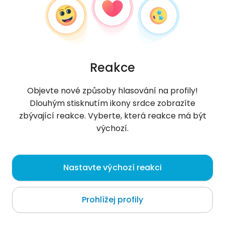
Reakce
Objevte nové způsoby hlasování na profily!
Dlouhým stisknutím ikony srdce zobrazíte
zbývající reakce. Vyberte, která reakce má být
výchozí.
Jea
, 19
Nastavte výchozí reakci
Callao
Prohlížej profily
O mně