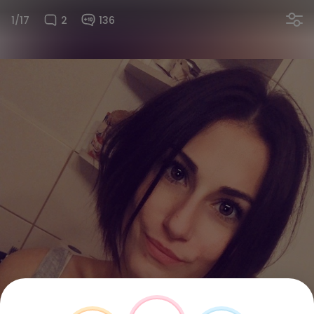
1/17
2
136