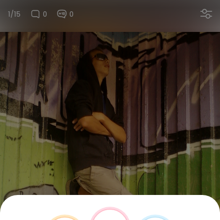
1/15
0
0