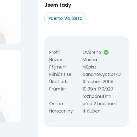
Jsem tady
Puerto Vallarta
Profil
:
Ověřeno
Název
:
Marina
Příjmení
:
NIEpisz
Přihlásit se
:
bananowyczipsxD
Účet od
:
10 duben 2009
Průměr
:
10.89 s 170,920
rozhodnutími
Online
:
před 2 hodinami
Narozeniny
:
4 duben