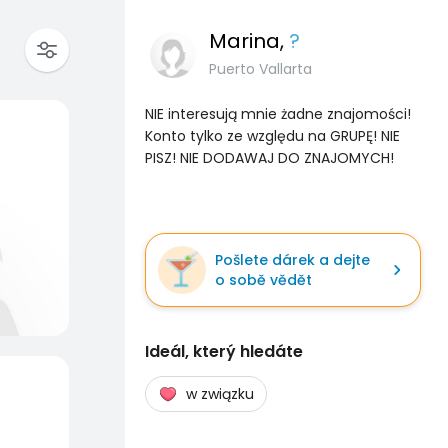
Marina
,
?
Puerto Vallarta
NIE interesują mnie żadne znajomości!
Konto tylko ze względu na GRUPĘ! NIE
PISZ! NIE DODAWAJ DO ZNAJOMYCH!
Pošlete dárek a dejte
o sobě vědět
Ideál, který hledáte
w związku