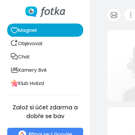
Magnet
Objevovat
Chat
Kamery živě
Klub Hvězd
Založ si účet zdarma a
dobře se bav
Připoj se z Google