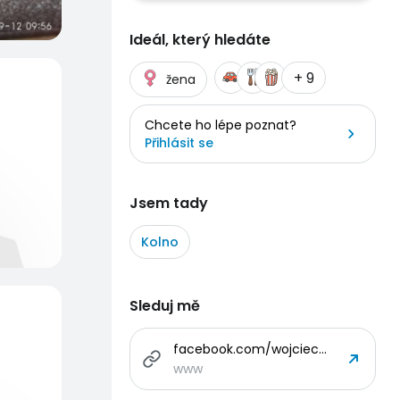
Ideál, který hledáte
+ 9
žena
Chcete ho lépe poznat?
Přihlásit se
Jsem tady
Kolno
Sleduj mě
facebook.com/wojciech.gajda.520
www