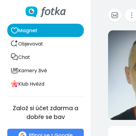
Magnet
1
Objevovat
Chat
Kamery živě
Klub Hvězd
Založ si účet zdarma a
dobře se bav
Připoj se z Google