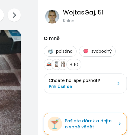
WojtasGaj
, 51
Kolno
O mně
polština
svobodný
+ 10
Chcete ho lépe poznat?
Přihlásit se
Pošlete dárek a dejte
o sobě vědět