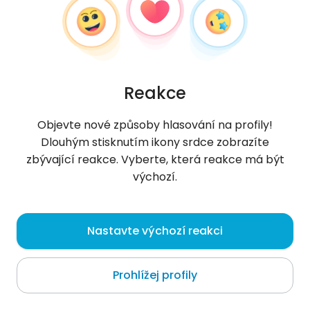
Reakce
Objevte nové způsoby hlasování na profily!
Dlouhým stisknutím ikony srdce zobrazíte
zbývající reakce. Vyberte, která reakce má být
výchozí.
Sonia
,
?
Nastavte výchozí reakci
Łódź
Prohlížej profily
27 mam lat urodziny 6 lipca . rocznik 1999 1.,62