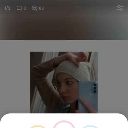
1/2
0
63