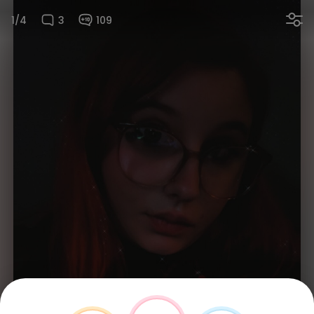
1/4
3
109