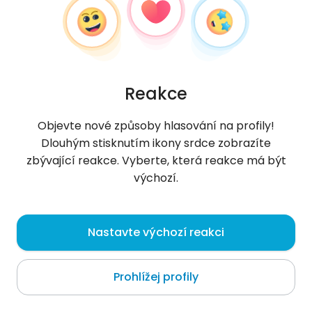
Reakce
Objevte nové způsoby hlasování na profily!
Dlouhým stisknutím ikony srdce zobrazíte
zbývající reakce. Vyberte, která reakce má být
výchozí.
Monika
,
?
Nastavte výchozí reakci
Luxembourg
Prohlížej profily
Zapraszam . Ciocia Monika nie gryzie :)