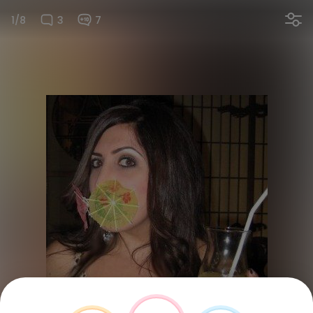
1/8
3
7