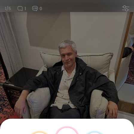
1/5
1
0