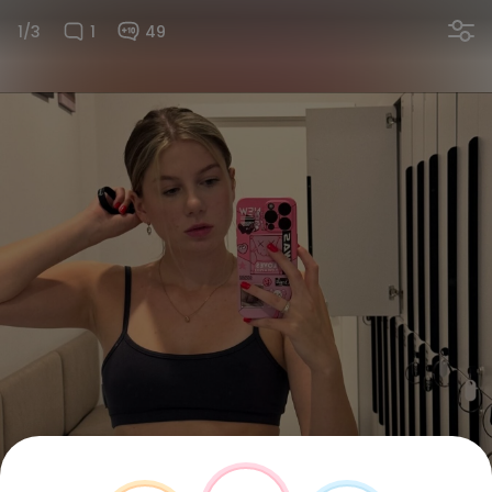
1/3
1
49