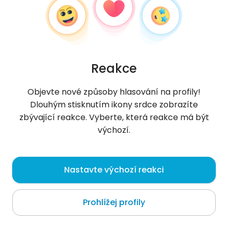
Reakce
Objevte nové způsoby hlasování na profily!
Dlouhým stisknutím ikony srdce zobrazíte
zbývající reakce. Vyberte, která reakce má být
výchozí.
Magdalena
, 36
Nastavte výchozí reakci
Munich
Prohlížej profily
O mně