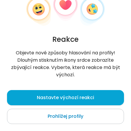
Reakce
Objevte nové způsoby hlasování na profily!
Dlouhým stisknutím ikony srdce zobrazíte
zbývající reakce. Vyberte, která reakce má být
výchozí.
Jacek
, 31
Nastavte výchozí reakci
Baranów Sandomierski
Prohlížej profily
O mně