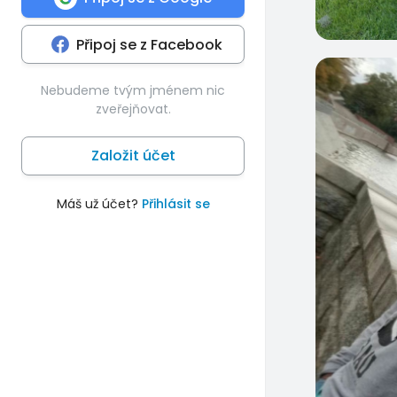
Připoj se z Facebook
0
Nebudeme tvým jménem nic
zveřejňovat.
Založit účet
Máš už účet?
Přihlásit se