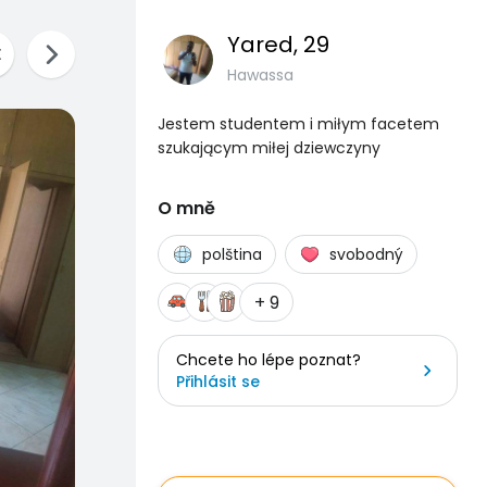
Yared
, 29
Hawassa
Jestem studentem i miłym facetem
szukającym miłej dziewczyny
O mně
polština
svobodný
+ 9
Chcete ho lépe poznat?
Přihlásit se