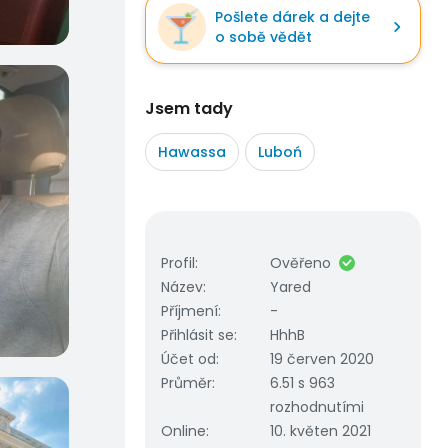
Pošlete dárek a dejte
o sobě vědět
Jsem tady
Hawassa
Luboń
Profil
:
Ověřeno
Název
:
Yared
Příjmení
:
-
Přihlásit se
:
HhhB
Účet od
:
19 červen 2020
Průměr
:
6.51 s 963
rozhodnutími
Online
:
10. květen 2021