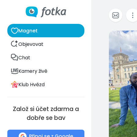
Magnet
0
Objevovat
Chat
Kamery živě
Klub Hvězd
Založ si účet zdarma a
dobře se bav
Připoj se z Google