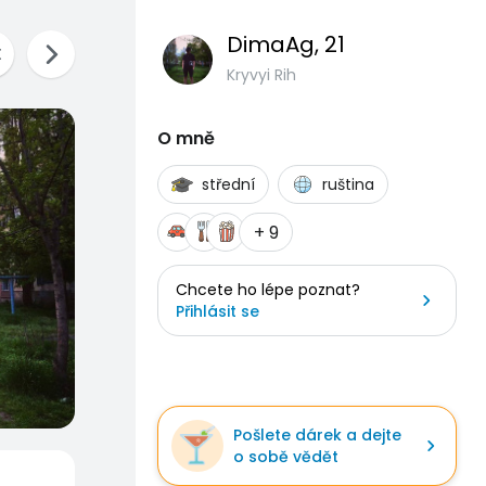
DimaAg
, 21
Kryvyi Rih
O mně
střední
ruština
+ 9
Chcete ho lépe poznat?
Přihlásit se
Pošlete dárek a dejte
o sobě vědět