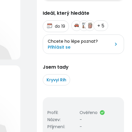
Ideál, který hledáte
+ 5
do 19
Chcete ho lépe poznat?
Přihlásit se
Jsem tady
Kryvyi Rih
Profil
:
Ověřeno
Název
:
-
Příjmení
:
-