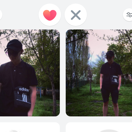
0
0
0