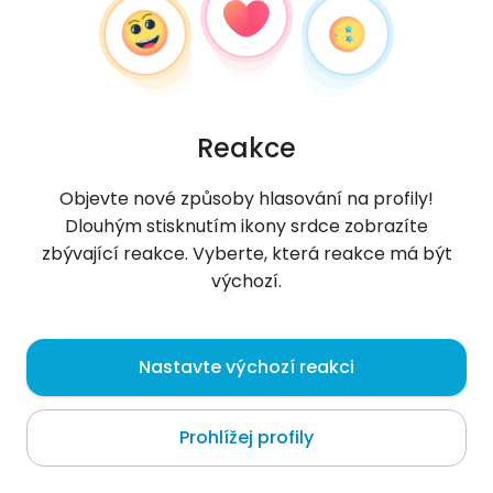
Reakce
Objevte nové způsoby hlasování na profily!
Dlouhým stisknutím ikony srdce zobrazíte
zbývající reakce. Vyberte, která reakce má být
výchozí.
Christadam
, 59
Nastavte výchozí reakci
Phra Pradaeng
Prohlížej profily
O mně