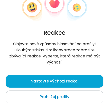
Reakce
Objevte nové způsoby hlasování na profily!
Dlouhým stisknutím ikony srdce zobrazíte
zbývající reakce. Vyberte, která reakce má být
výchozí.
Breiner
, 24
Nastavte výchozí reakci
San Cristóbal
Prohlížej profily
O mně