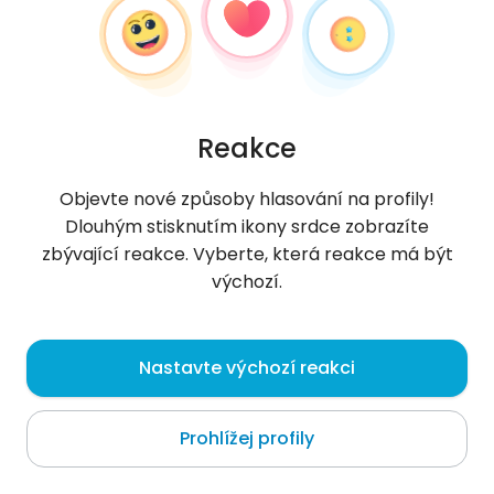
Reakce
Objevte nové způsoby hlasování na profily!
Dlouhým stisknutím ikony srdce zobrazíte
zbývající reakce. Vyberte, která reakce má být
výchozí.
Anirak
, 26
Nastavte výchozí reakci
Las Lomas
Prohlížej profily
O mně