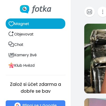
Magnet
0
Objevovat
Chat
Kamery živě
Klub Hvězd
Založ si účet zdarma a
dobře se bav
3
Připoj se z Google