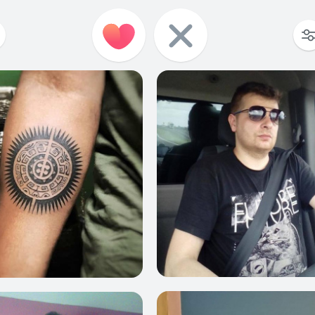
0
1
0
1
7
49