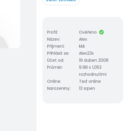
Profil
:
Ověřeno
Název
:
Alex
Příjmení
:
kkk
Přihlásit se
:
Alex23x
Účet od
:
19 duben 2008
Průměr
:
9.98 s 1,053
rozhodnutími
Online
:
Teď online
Narozeniny
:
13 srpen