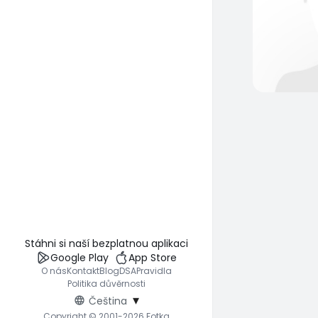
Stáhni si naší bezplatnou aplikaci
Google Play
App Store
O nás
Kontakt
Blog
DSA
Pravidla
Politika důvěrnosti
▾
Čeština
Copyright © 2001-2026 Fotka