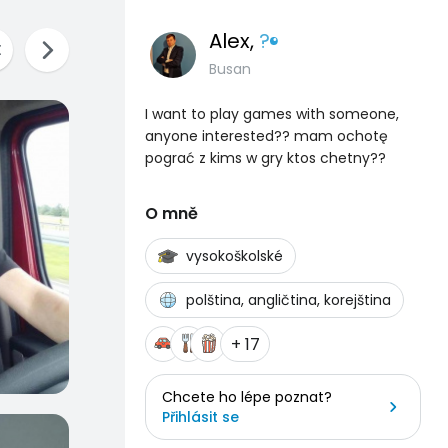
Alex
,
?
Busan
I want to play games with someone,
anyone interested?? mam ochotę
pograć z kims w gry ktos chetny??
O mně
vysokoškolské
polština, angličtina, korejština
+ 17
Chcete ho lépe poznat?
Přihlásit se