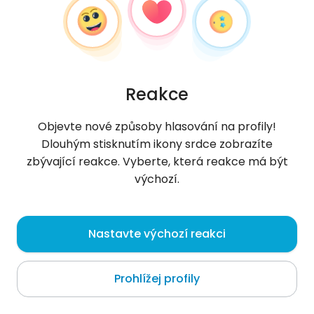
Reakce
Objevte nové způsoby hlasování na profily!
Dlouhým stisknutím ikony srdce zobrazíte
zbývající reakce. Vyberte, která reakce má být
výchozí.
Aathenaq
, 27
Nastavte výchozí reakci
Luxembourg
Prohlížej profily
O mně